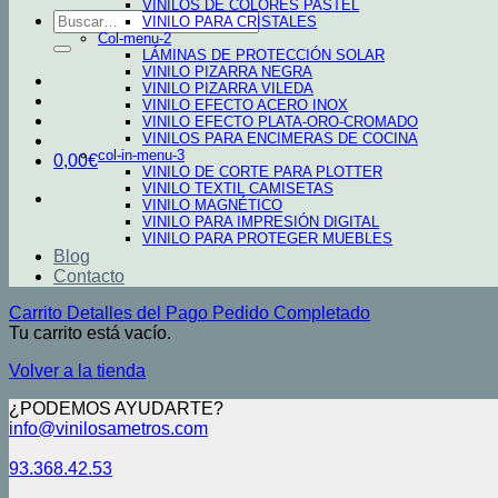
VINILOS DE COLORES PASTEL
Buscar
VINILO PARA CRISTALES
por:
Col-menu-2
LÁMINAS DE PROTECCIÓN SOLAR
VINILO PIZARRA NEGRA
VINILO PIZARRA VILEDA
VINILO EFECTO ACERO INOX
VINILO EFECTO PLATA-ORO-CROMADO
VINILOS PARA ENCIMERAS DE COCINA
col-in-menu-3
0,00
€
VINILO DE CORTE PARA PLOTTER
VINILO TEXTIL CAMISETAS
VINILO MAGNÉTICO
VINILO PARA IMPRESIÓN DIGITAL
VINILO PARA PROTEGER MUEBLES
Blog
Contacto
Carrito
Detalles del Pago
Pedido Completado
Tu carrito está vacío.
Volver a la tienda
¿PODEMOS AYUDARTE?
info@vinilosametros.com
93.368.42.53