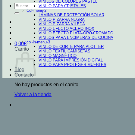
VINILOS DE COLORES PASTEL
Buscar
VINILO PARA CRISTALES
por:
Col-menu-2
LÁMINAS DE PROTECCIÓN SOLAR
VINILO PIZARRA NEGRA
VINILO PIZARRA VILEDA
VINILO EFECTO ACERO INOX
VINILO EFECTO PLATA-ORO-CROMADO
VINILOS PARA ENCIMERAS DE COCINA
col-in-menu-3
0,00
€
VINILO DE CORTE PARA PLOTTER
Carrito
VINILO TEXTIL CAMISETAS
VINILO MAGNÉTICO
VINILO PARA IMPRESIÓN DIGITAL
VINILO PARA PROTEGER MUEBLES
Blog
Contacto
No hay productos en el carrito.
Volver a la tienda