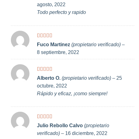
con
5
de 5
agosto, 2022
Todo perfecto y rapido
Valorado
Fuco Martinez
(propietario verificado)
–
con
5
de 5
8 septiembre, 2022
Valorado
Alberto O.
(propietario verificado)
–
25
con
5
de 5
octubre, 2022
Rápido y eficaz, ¡como siempre!
Valorado
Julio Rebollo Calvo
(propietario
con
4
de
verificado)
–
16 diciembre, 2022
5