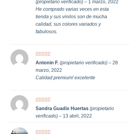
(propietario verificado)
–
1 marzo, 2022
He comprado varias veces en esta
tienda y sus vinilos son de mucha
calidad, sus colores variados y
fabulosos.
Valorado
Antonin F.
(propietario verificado)
–
28
con
5
de 5
marzo, 2022
Calidad premium! excelente
Valorado
Sandra Guadix Huertas
(propietario
con
5
de 5
verificado)
–
13 abril, 2022