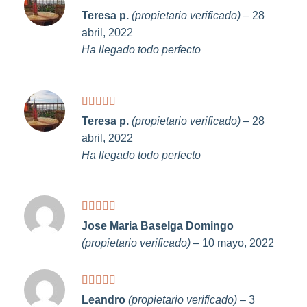
Valorado
Teresa p.
(propietario verificado)
–
28
con
5
de 5
abril, 2022
Ha llegado todo perfecto
Valorado
Teresa p.
(propietario verificado)
–
28
con
5
de 5
abril, 2022
Ha llegado todo perfecto
Valorado
Jose Maria Baselga Domingo
con
5
de 5
(propietario verificado)
–
10 mayo, 2022
Valorado
Leandro
(propietario verificado)
–
3