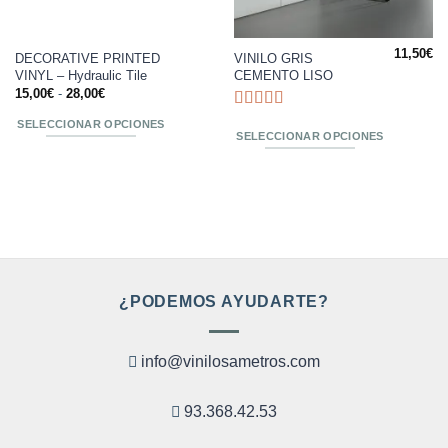
11,50
€
Este
Este
DECORATIVE PRINTED
VINILO GRIS
VINYL – Hydraulic Tile
CEMENTO LISO
producto
producto
Rango
15,00
€
-
28,00
€
tiene
tiene
de
precios:
múltiples
múltiples
Valorado
SELECCIONAR OPCIONES
desde
con
4.71
de
SELECCIONAR OPCIONES
variantes.
variantes.
15,00€
5
hasta
Las
Las
28,00€
opciones
opciones
se
se
pueden
pueden
elegir
elegir
en
en
la
la
¿PODEMOS AYUDARTE?
página
página
de
de
producto
producto
info@vinilosametros.com
93.368.42.53