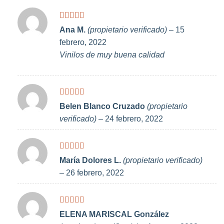
Valorado
Ana M.
(propietario verificado)
–
15
con
5
de 5
febrero, 2022
Vinilos de muy buena calidad
Valorado
Belen Blanco Cruzado
(propietario
con
5
de 5
verificado)
–
24 febrero, 2022
Valorado
María Dolores L.
(propietario verificado)
con
4
de
–
26 febrero, 2022
5
Valorado
ELENA MARISCAL González
con
5
de 5