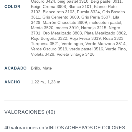
Oscuro 3424, beig pastel 3910, Beig pastel 3911,
COLOR
Beige Crema 3908, Blanco 3101, Blanco Roto
3102, Blanco roto 3103, Fucsia 3324, Gris Basalto
3611, Gris Cemento 3609, Gris Perla 3607, Lila
3429, Marrón Chocolate 3909, melocoton pastel,
Menta 3520, mocca 3910, Naranja 3215, Negro
3701, Oro Metalizado 3803, Plata Metalizado 3802,
Rojo Borgoña 3322, Rojo Fresa 3319, Rosa 3323,
Turquesa 3521, Verde agua, Verde Manzana 3514,
Verde Oscuro 3519, verde pastel 3516, Verde Pino,
Violeta 3428, Violeta vintage 3426
ACABADO
Brillo, Mate
ANCHO
1,22 m., 1,23 m.
VALORACIONES (40)
40 valoraciones en
VINILOS ADHESIVOS DE COLORES