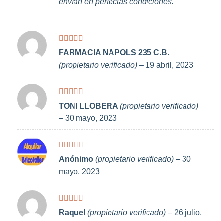
envían en perfectas condiciones.
Valorado
FARMACIA NAPOLS 235 C.B.
con
4
de
(propietario verificado)
–
19 abril, 2023
5
Valorado
TONI LLOBERA
(propietario verificado)
con
4
de
–
30 mayo, 2023
5
Valorado
Anónimo
(propietario verificado)
–
30
con
5
de 5
mayo, 2023
Valorado
Raquel
(propietario verificado)
–
26 julio,
con
5
de 5