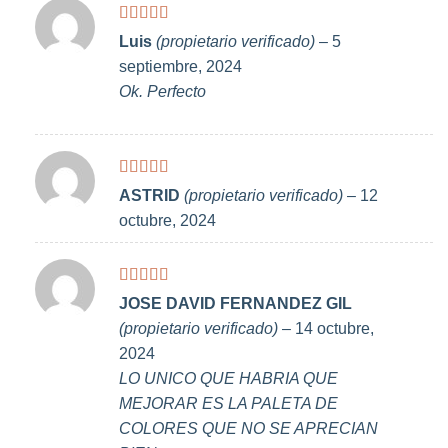
Valorado
Luis
(propietario verificado)
–
5
con
5
de 5
septiembre, 2024
Ok. Perfecto
Valorado
ASTRID
(propietario verificado)
–
12
con
5
de 5
octubre, 2024
Valorado
JOSE DAVID FERNANDEZ GIL
con
4
de
(propietario verificado)
–
14 octubre,
5
2024
LO UNICO QUE HABRIA QUE
MEJORAR ES LA PALETA DE
COLORES QUE NO SE APRECIAN