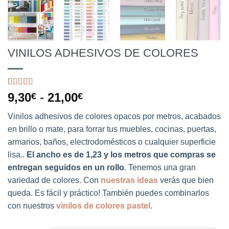
VINILOS ADHESIVOS DE COLORES
Valorado
40
Rango
9,30
€
-
21,00
€
con
4.85
de
de
5 en base a
Vinilos adhesivos de colores opacos por metros, acabados
precios:
valoraciones
de clientes
en brillo o mate, para forrar tus muebles, cocinas, puertas,
desde
armarios, baños, electrodomésticos o cualquier superficie
9,30€
hasta
lisa..
El ancho es de 1,23 y los metros que compras se
21,00€
entregan seguidos en un rollo
. Tenemos una gran
variedad de colores. Con
nuestras ideas
verás que bien
queda. Es fácil y práctico! También puedes combinarlos
con nuestros
vinilos de colores pastel
.