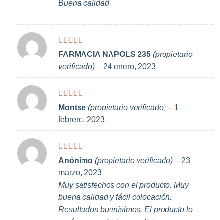
Buena calidad
Valorado
FARMACIA NAPOLS 235
(propietario
con
4
de
verificado)
–
24 enero, 2023
5
Valorado
Montse
(propietario verificado)
–
1
con
5
de 5
febrero, 2023
Valorado
Anónimo
(propietario verificado)
–
23
con
5
de 5
marzo, 2023
Muy satisfechos con el producto. Muy
buena calidad y fácil colocación.
Resultados buenísimos. El producto lo