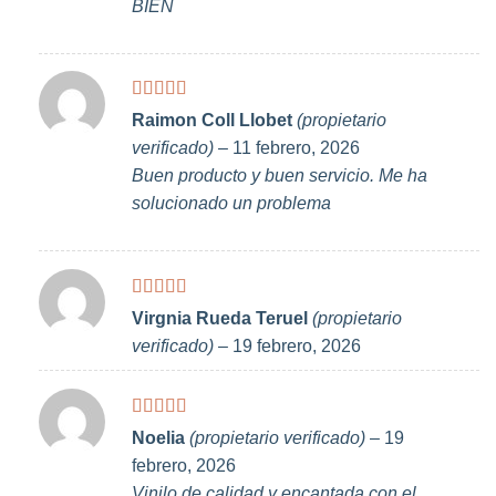
BIEN
Valorado
Raimon Coll Llobet
(propietario
con
5
de 5
verificado)
–
11 febrero, 2026
Buen producto y buen servicio. Me ha
solucionado un problema
Valorado
Virgnia Rueda Teruel
(propietario
con
5
de 5
verificado)
–
19 febrero, 2026
Valorado
Noelia
(propietario verificado)
–
19
con
5
de 5
febrero, 2026
Vinilo de calidad y encantada con el