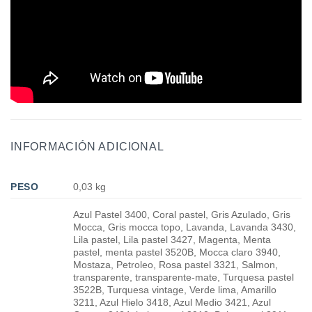
INFORMACIÓN ADICIONAL
PESO
0,03 kg
Azul Pastel 3400, Coral pastel, Gris Azulado, Gris
Mocca, Gris mocca topo, Lavanda, Lavanda 3430,
Lila pastel, Lila pastel 3427, Magenta, Menta
pastel, menta pastel 3520B, Mocca claro 3940,
Mostaza, Petroleo, Rosa pastel 3321, Salmon,
transparente, transparente-mate, Turquesa pastel
3522B, Turquesa vintage, Verde lima, Amarillo
3211, Azul Hielo 3418, Azul Medio 3421, Azul