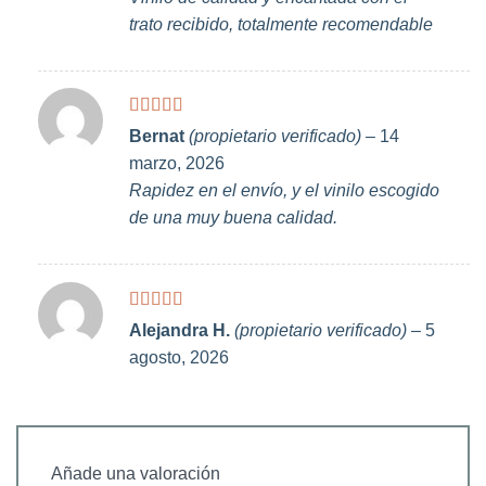
trato recibido, totalmente recomendable
Valorado
Bernat
(propietario verificado)
–
14
con
5
de 5
marzo, 2026
Rapidez en el envío, y el vinilo escogido
de una muy buena calidad.
Valorado
Alejandra H.
(propietario verificado)
–
5
con
5
de 5
agosto, 2026
Añade una valoración