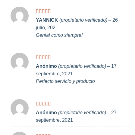
Valorado
YANNICK
(propietario verificado)
–
26
con
5
de 5
julio, 2021
Genial como siempre!
Valorado
Anónimo
(propietario verificado)
–
17
con
5
de 5
septiembre, 2021
Perfecto servicio y producto
Valorado
Anónimo
(propietario verificado)
–
27
con
5
de 5
septiembre, 2021