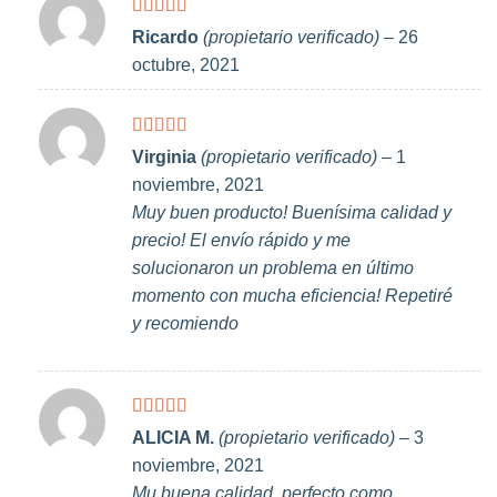
Valorado
Ricardo
(propietario verificado)
–
26
con
5
de 5
octubre, 2021
Valorado
Virginia
(propietario verificado)
–
1
con
5
de 5
noviembre, 2021
Muy buen producto! Buenísima calidad y
precio! El envío rápido y me
solucionaron un problema en último
momento con mucha eficiencia! Repetiré
y recomiendo
Valorado
ALICIA M.
(propietario verificado)
–
3
con
5
de 5
noviembre, 2021
Mu buena calidad, perfecto como