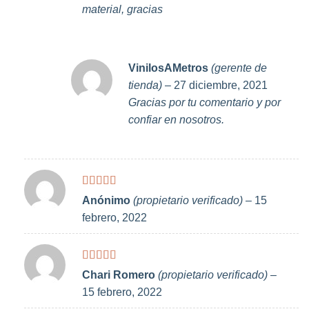
material, gracias
VinilosAMetros
(gerente de
tienda)
–
27 diciembre, 2021
Gracias por tu comentario y por
confiar en nosotros.
Valorado
Anónimo
(propietario verificado)
–
15
con
5
de 5
febrero, 2022
Valorado
Chari Romero
(propietario verificado)
–
con
5
de 5
15 febrero, 2022