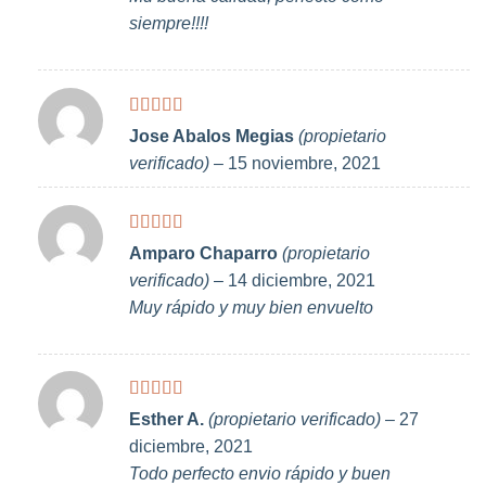
siempre!!!!
Valorado
Jose Abalos Megias
(propietario
con
5
de 5
verificado)
–
15 noviembre, 2021
Valorado
Amparo Chaparro
(propietario
con
5
de 5
verificado)
–
14 diciembre, 2021
Muy rápido y muy bien envuelto
Valorado
Esther A.
(propietario verificado)
–
27
con
5
de 5
diciembre, 2021
Todo perfecto envio rápido y buen