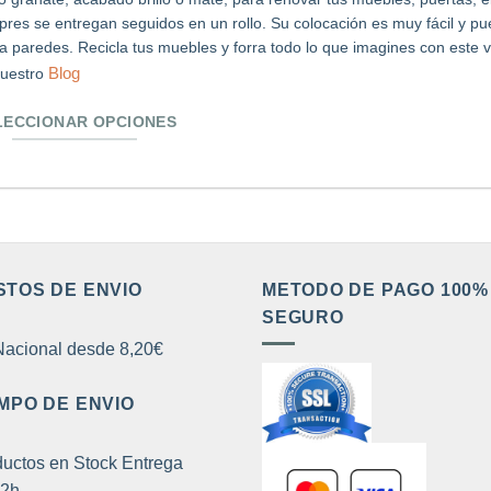
res se entregan seguidos en un rollo. Su colocación es muy fácil y p
a paredes. Recicla tus muebles y forra todo lo que imagines con este 
Blog
nuestro
LECCIONAR OPCIONES
e
ducto
e
tiples
iantes.
STOS DE ENVIO
METODO DE PAGO 100%
SEGURO
iones
acional desde 8,20€
den
MPO DE ENVIO
ir
uctos en Stock Entrega
72h