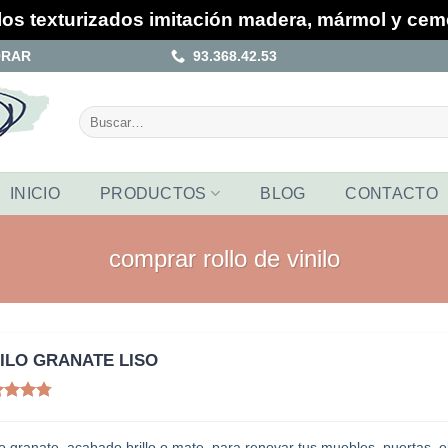
los texturizados imitación madera, mármol y ce
ORAR
93.368.42.53
Buscar
por:
INICIO
PRODUCTOS
BLOG
CONTACTO
comprar rollo de vinilo
NILO GRANATE LISO
alorado
con
4.75
de 5
lo granate, acabado brillo o mate, para renovar tus muebles, puertas,