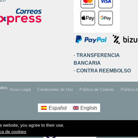
ina
ducto
· TRANSFERENCIA
BANCARIA
· CONTRA REEMBOLSO
ados.
Aviso Legal
Condiciones de Uso
Política de Cookies
Política 
Español
English
s website, you agree to their use.
ica de cookies