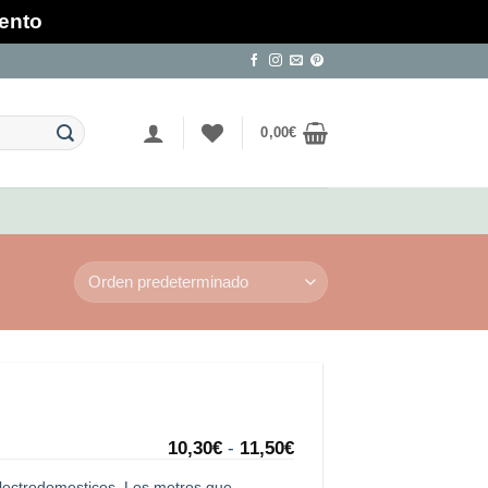
mento
0,00
€
Rango
10,30
€
-
11,50
€
de
precios:
 electrodomesticos. Los metros que