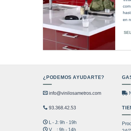
comp
hast
en 
SE
Est
pro
tien
múl
var
¿PODEMOS AYUDARTE?
GA
Las
opc
info@vinilosametros.com
N
se
pue
93.368.42.53
TIE
eleg
en
L - J: 9h - 19h
Prod
la
V : 9h - 14h
24/