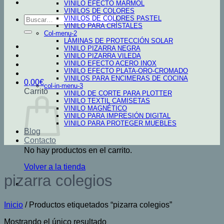
VINILO EFECTO MARMOL
VINILOS DE COLORES
Buscar
VINILOS DE COLORES PASTEL
VINILO PARA CRISTALES
por:
Col-menu-2
LÁMINAS DE PROTECCIÓN SOLAR
VINILO PIZARRA NEGRA
VINILO PIZARRA VILEDA
VINILO EFECTO ACERO INOX
VINILO EFECTO PLATA-ORO-CROMADO
VINILOS PARA ENCIMERAS DE COCINA
0,00
€
col-in-menu-3
Carrito
VINILO DE CORTE PARA PLOTTER
VINILO TEXTIL CAMISETAS
VINILO MAGNÉTICO
VINILO PARA IMPRESIÓN DIGITAL
VINILO PARA PROTEGER MUEBLES
Blog
Contacto
No hay productos en el carrito.
Volver a la tienda
pizarra colegios
Inicio
/
Productos etiquetados “pizarra colegios”
Mostrando el único resultado