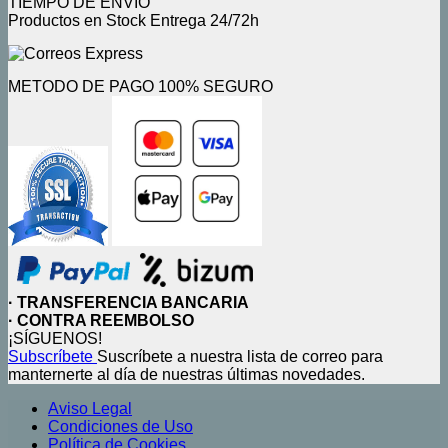
en
TIEMPO DE ENVIO
la
Productos en Stock Entrega 24/72h
página
de
producto
METODO DE PAGO 100% SEGURO
· TRANSFERENCIA BANCARIA
· CONTRA REEMBOLSO
¡SÍGUENOS!
Subscríbete
Suscríbete a nuestra lista de correo para
manternerte al día de nuestras últimas novedades.
Aviso Legal
Condiciones de Uso
Política de Cookies