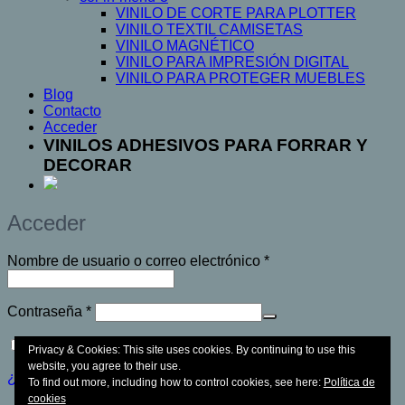
VINILO DE CORTE PARA PLOTTER
VINILO TEXTIL CAMISETAS
VINILO MAGNÉTICO
VINILO PARA IMPRESIÓN DIGITAL
VINILO PARA PROTEGER MUEBLES
Blog
Contacto
Acceder
VINILOS ADHESIVOS PARA FORRAR Y
DECORAR
Acceder
Obligatorio
Nombre de usuario o correo electrónico
*
Obligatorio
Contraseña
*
Recuérdame
Acceso
Privacy & Cookies: This site uses cookies. By continuing to use this
website, you agree to their use.
¿Olvidaste la contraseña?
To find out more, including how to control cookies, see here:
Política de
cookies