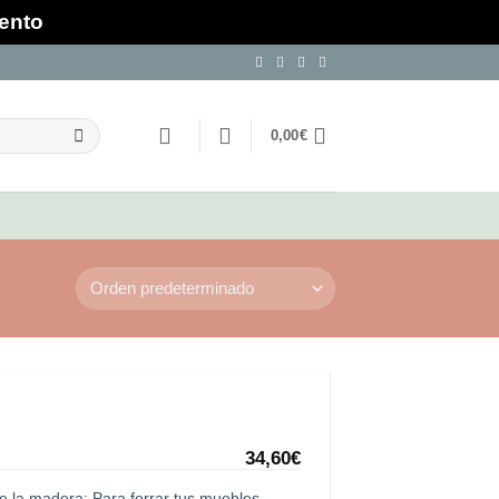
mento
0,00
€
34,60
€
e la madera: Para forrar tus muebles,