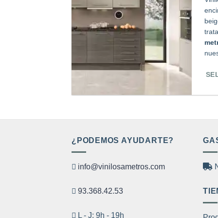
enci
beig
trat
met
nue
SE
Est
pro
tien
múl
¿PODEMOS AYUDARTE?
GA
var
Las
info@vinilosametros.com
N
opc
se
93.368.42.53
TIE
pue
eleg
L - J: 9h - 19h
Prod