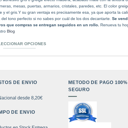
meras, mesas, puertas, armarios, cristales, paredes, etc. El color grei
e y el gris.Y su gran ventaja es precisamente esa, ya que aporta la cali
a del tono perfecto si no sabes por cuál de los dos decantarte.
Se vende
ros que compras se entregan seguidos en un rollo.
Renueva tu hog
stro
Blog
LECCIONAR OPCIONES
e
ducto
e
tiples
STOS DE ENVIO
METODO DE PAGO 100%
iantes.
SEGURO
acional desde 8,20€
iones
MPO DE ENVIO
den
ir
uctos en Stock Entrega