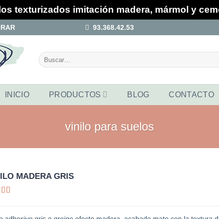
los texturizados imitación madera, mármol y ce
ORAR
93.368.42.53
Buscar
por:
INICIO
PRODUCTOS
BLOG
CONTACTO
vinilo para suelos
NILO MADERA GRIS
Valorado
on
5
de 5
lo adhesivo gris o greige efecto madera, acabado mate con la textura d