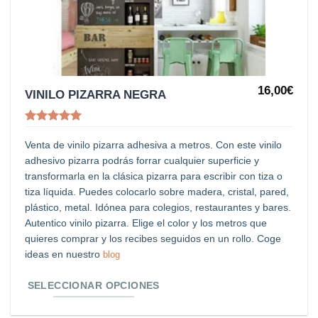
lista de
deseos
16,00
€
Este
VINILO PIZARRA NEGRA
producto
tiene
Valorado
con
4.91
Venta de vinilo pizarra adhesiva a metros. Con este vinilo
múltiples
de 5
adhesivo pizarra podrás forrar cualquier superficie y
variantes.
transformarla en la clásica pizarra para escribir con tiza o
Las
tiza líquida. Puedes colocarlo sobre madera, cristal, pared,
opciones
plástico, metal. Idónea para colegios, restaurantes y bares.
Autentico vinilo pizarra. Elige el color y los metros que
se
quieres comprar y los recibes seguidos en un rollo. Coge
pueden
ideas en nuestro
blog
elegir
en
SELECCIONAR OPCIONES
la