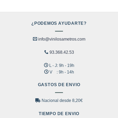
página
de
producto
¿PODEMOS AYUDARTE?
info@vinilosametros.com
93.368.42.53
L - J: 9h - 19h
V : 9h - 14h
GASTOS DE ENVIO
Nacional desde 8,20€
TIEMPO DE ENVIO