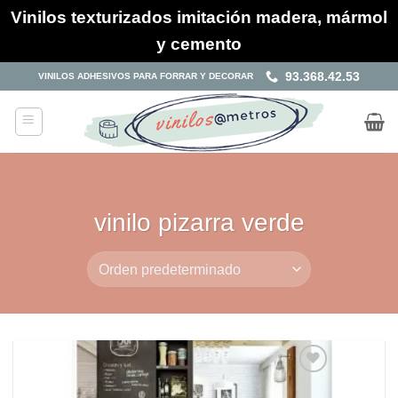
Vinilos texturizados imitación madera, mármol
y cemento
Saltar
93.368.42.53
VINILOS ADHESIVOS PARA FORRAR Y DECORAR
al
contenido
vinilo pizarra verde
Añadir
a la