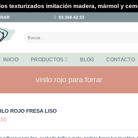
los texturizados imitación madera, mármol y ce
ORAR
93.368.42.53
Buscar
por:
INICIO
PRODUCTOS
BLOG
CONTACTO
vinilo rojo para forrar
NILO ROJO FRESA LISO
lorado
on
4
de
5
lo adhesivo rojo liso, acabado brillo o mate, podrás forrar tus muebles,