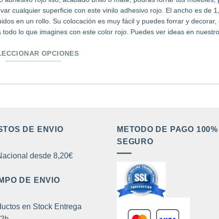
var cualquier superficie con este vinilo adhesivo rojo. El ancho es de
idos en un rollo. Su colocación es muy fácil y puedes forrar y decorar
a todo lo que imagines con este color rojo. Puedes ver ideas en nuestr
LECCIONAR OPCIONES
e
ducto
e
tiples
iantes.
STOS DE ENVIO
METODO DE PAGO 100%
SEGURO
iones
acional desde 8,20€
den
MPO DE ENVIO
ir
uctos en Stock Entrega
72h