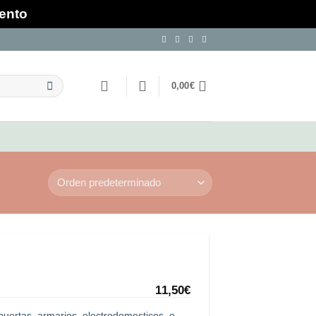
mento
0,00
€
11,50
€
 puertas, armarios, electrodomesticos, o