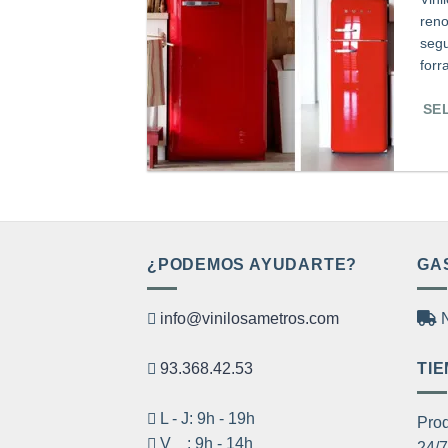
reno
segu
forr
SE
Est
pro
tien
múl
var
¿PODEMOS AYUDARTE?
GA
Las
opc
info@vinilosametros.com
N
se
pue
93.368.42.53
TIE
eleg
en
L - J: 9h - 19h
Prod
la
V : 9h - 14h
24/