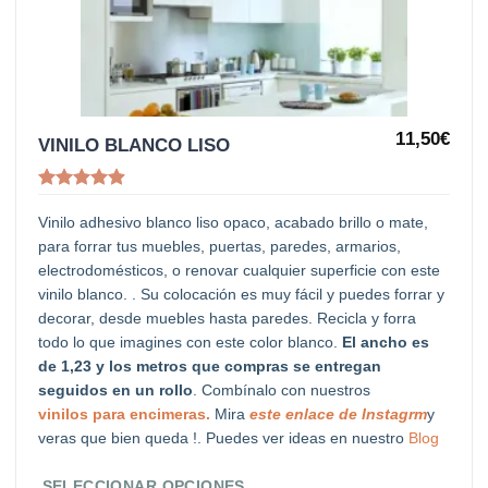
lista de
deseos
11,50
€
Este
VINILO BLANCO LISO
producto
tiene
Valorado
con
4.88
Vinilo adhesivo blanco liso opaco, acabado brillo o mate,
múltiples
de 5
para forrar tus muebles, puertas, paredes, armarios,
variantes.
electrodomésticos, o renovar cualquier superficie con este
Las
vinilo blanco. . Su colocación es muy fácil y puedes forrar y
opciones
decorar, desde muebles hasta paredes. Recicla y forra
todo lo que imagines con este color blanco.
El ancho es
se
de 1,23 y los metros que compras se entregan
pueden
seguidos en un rollo
. Combínalo con nuestros
elegir
vinilos para encimeras.
Mira
este enlace de Instagrm
y
en
veras que bien queda !. Puedes ver ideas en nuestro
Blog
la
SELECCIONAR OPCIONES