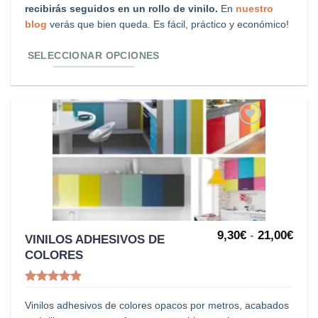
recibirás seguidos en un rollo de vinilo.
En
nuestro
pueden
blog
verás que bien queda. Es fácil, práctico y económico!
elegir
en
SELECCIONAR OPCIONES
la
página
de
producto
Añadir
a la
lista de
deseos
Ran
9,30
€
-
21,00
€
Este
VINILOS ADHESIVOS DE
de
COLORES
producto
prec
desd
tiene
9,30
Valorado
hast
múltiples
con
4.85
21,0
Vinilos adhesivos de colores opacos por metros, acabados
variantes.
de 5