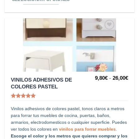
página
de
producto
Añadir
a la
lista de
deseos
Ran
9,80
€
-
26,00
€
Este
VINILOS ADHESIVOS DE
de
COLORES PASTEL
producto
prec
desd
tiene
9,80
Valorado
hast
múltiples
con
5
de 5
26,0
Vinilos adhesivos de colores pastel, tonos claros a metros
variantes.
para forrar tus muebles de cocina, puertas, baños,
Las
armarios, electrodomesticos o cualquier superficie. Puedes
opciones
ver todos los colores en
vinilos para forrar muebles
.
Escoge el color y los metros que quieres comprar y los
se