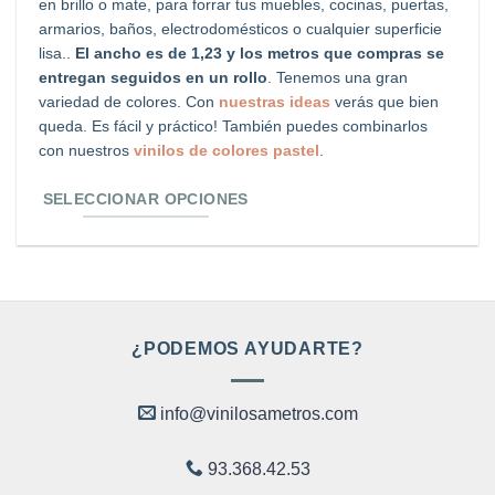
en brillo o mate, para forrar tus muebles, cocinas, puertas,
Las
armarios, baños, electrodomésticos o cualquier superficie
opciones
lisa..
El ancho es de 1,23 y los metros que compras se
entregan seguidos en un rollo
. Tenemos una gran
se
variedad de colores. Con
nuestras ideas
verás que bien
pueden
queda. Es fácil y práctico! También puedes combinarlos
elegir
con nuestros
vinilos de colores pastel
.
en
SELECCIONAR OPCIONES
la
página
de
producto
¿PODEMOS AYUDARTE?
info@vinilosametros.com
93.368.42.53